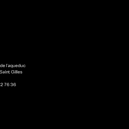
 de l’aqueduc
Saint Gilles
2 76 36